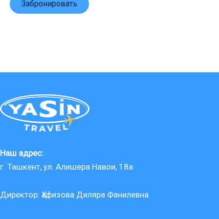
Забронировать
Наш адрес:
г. Ташкент, ул. Алишера Навои, 18a
Директор: Ҳафизова Диляра Фанилевна