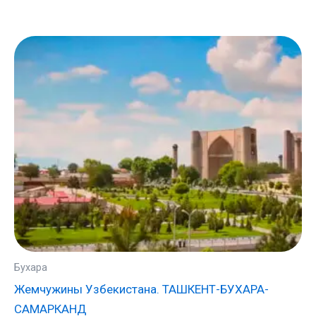
Бухара
Жемчужины Узбекистана. ТАШКЕНТ-БУХАРА-
САМАРКАНД