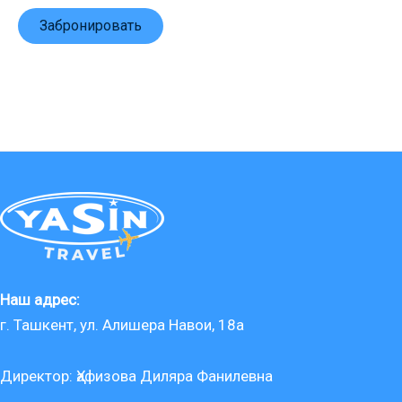
Забронировать
Наш адрес:
г. Ташкент, ул. Алишера Навои, 18a
Директор: Ҳафизова Диляра Фанилевна